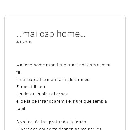
…mai cap home…
8/11/2019
Mai cap home m’ha fet plorar tant com el meu
fill.
I mai cap altre me’n farà plorar més.
El meu fill petit.
Els dels ulls blaus i grocs,
el de la pell transparent i el riure que sembla
fàcil.
A voltes, és tan profunda la ferida.
El vertigen em porta despenjar-me per les