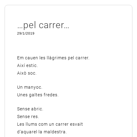
…pel carrer…
29/1/2019
Em cauen les llàgrimes pel carrer.
Així estic.
Això soc.
Un manyoc.
Unes galtes fredes.
Sense abric.
Sense res.
Les llums com un carrer esvaït
d’aquarel·la maldestra.