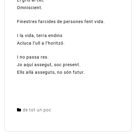
El gris al cel,
Omniscient.
Finestres farcides de persones fent vida.
I la vida, terra endins
Acluca l’ull a l’horitzó.
I no passa res.
Jo aquí assegut, soc present.
Ells allà asseguts, no són futur.
de tot un poc