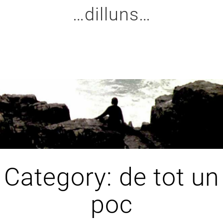
Skip
…dilluns…
to
content
Category:
de tot un
poc