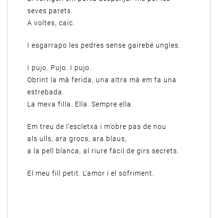
seves parets.
A voltes, caic.
I esgarrapo les pedres sense gairebé ungles.
I pujo. Pujo. I pujo.
Obrint la mà ferida, una altra mà em fa una
estrebada.
La meva filla. Ella. Sempre ella.
Em treu de l’escletxa i m’obre pas de nou
als ulls, ara grocs, ara blaus,
a la pell blanca, al riure fàcil de girs secrets.
El meu fill petit. L’amor i el sofriment.