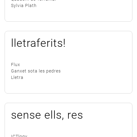
Sylvia Plath
lletraferits!
Flux
Ganxet sota les pedres
Lletra
sense ells, res
ICTlogy